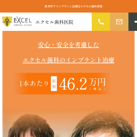
内
熊本市でインプラント治療はエクセル歯科医院
容
を
ス
キ
ッ
プ
安心・安全を考慮した
エクセル歯科のインプラント治療